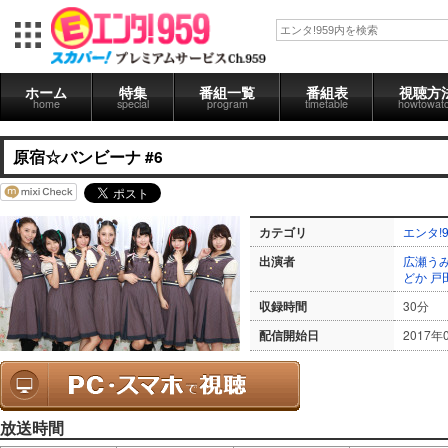
ホーム
特集
番組一覧
番組表
視聴方
home
special
program
timetable
howtowat
原宿☆バンビーナ #6
カテゴリ
エンタ!9
出演者
広瀬う
どか
戸
収録時間
30分
配信開始日
2017年
放送時間