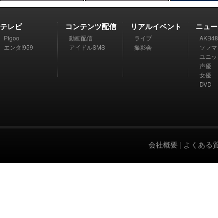
テレビ
コンテンツ配信
リアルイベント
ニュー
Pigoo
動画配信
ライブ
AKB48
エンタ!959
アイドルSMS
撮影会
ソフマ
ユニッ
声優
女優
DVD
会社概要
|
よくある