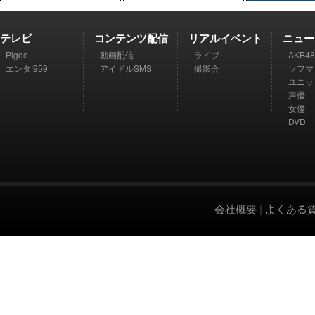
テレビ
コンテンツ配信
リアルイベント
ニュー
Pigoo
動画配信
ライブ
AKB48
エンタ!959
アイドルSMS
撮影会
ソフマ
ユニッ
声優
女優
DVD
会社概要
|
よくある