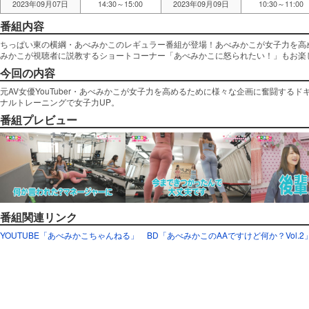
2023年09月07日
14:30～15:00
2023年09月09日
10:30～11:00
番組内容
ちっぱい東の横綱・あべみかこのレギュラー番組が登場！あべみかこが女子力を高
みかこが視聴者に説教するショートコーナー「あべみかこに怒られたい！」もお楽
今回の内容
元AV女優YouTuber・あべみかこが女子力を高めるために様々な企画に奮闘する
ナルトレーニングで女子力UP。
番組プレビュー
番組関連リンク
YOUTUBE「あべみかこちゃんねる」
BD「あべみかこのAAですけど何か？Vol.2