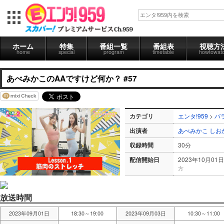
ホーム
特集
番組一覧
番組表
視聴方
home
special
program
timetable
howtowat
あべみかこのAAですけど何か？ #57
カテゴリ
エンタ!959
>
バ
出演者
あべみかこ
しお
収録時間
30分
配信開始日
2023年10月01日
方
放送時間
2023年09月01日
18:30～19:00
2023年09月03日
10:30～11:00