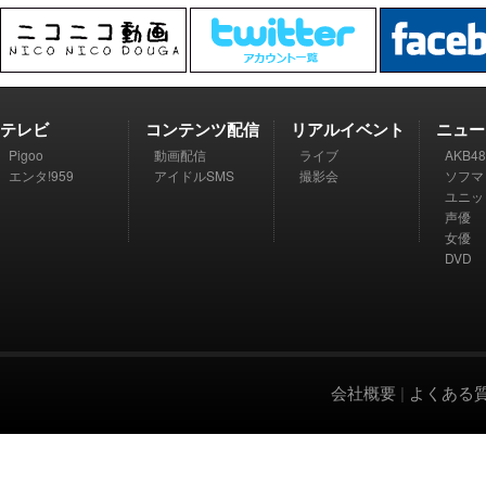
テレビ
コンテンツ配信
リアルイベント
ニュー
Pigoo
動画配信
ライブ
AKB48
エンタ!959
アイドルSMS
撮影会
ソフマ
ユニッ
声優
女優
DVD
会社概要
|
よくある