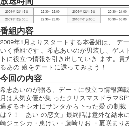
放送時間
2009年12月16日
22:30～23:00
2009年12月19日
20:30～21:00
2009年12月30日
22:30～23:00
2010年01月05日
05:30～06:00
番組内容
2009年1月よりスタートする本番組は、 
いく番組です 。希志あいのが男装し、ゲス
トに役立つ情報を引き出していき ます。貴
るあの 娘をデートに誘ってみよう！
今回の内容
希志あいのが贈る、デートに役立つ情報満載
月は人気女優が集 ったクリスマスドラマSP
過ぎるキシオにサンタから下った愛 の制裁
は？！「あい の恋文」最終話は意外な結末
崎ジェシカ・恵けい・藤崎りお ・夏咲まり