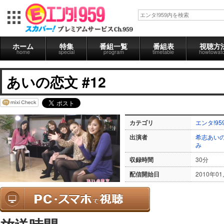
ホーム
特集
番組一覧
番組表
視聴方
home
special
program
timetable
howtowat
あいの恋文 #12
カテゴリ
エンタ!95
出演者
希志あい
み
収録時間
30分
配信開始日
2010年0