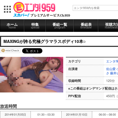
ホーム
特集
番組一覧
番組表
視聴方
home
special
program
timetable
howtowat
MAXINGが誇る究極グラマラスボディ10本○
カテゴリ
エンタ!9
出演者
佐山愛
さ
藤井
収録時間
120分
※この番組はオンデマンド配信はさ
PPV配信
450円
放送時間
2014年01月05日
01:30～03:30
2014年01月10日
06:00～08:00