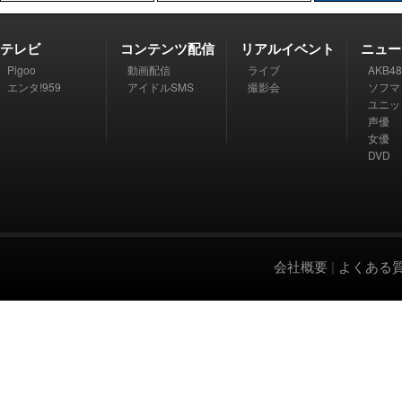
テレビ
コンテンツ配信
リアルイベント
ニュー
Pigoo
動画配信
ライブ
AKB48
エンタ!959
アイドルSMS
撮影会
ソフマ
ユニッ
声優
女優
DVD
会社概要
|
よくある