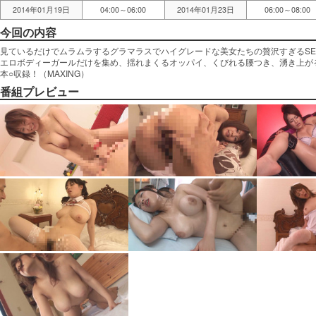
2014年01月19日
04:00～06:00
2014年01月23日
06:00～08:00
今回の内容
見ているだけでムラムラするグラマラスでハイグレードな美女たちの贅沢すぎるSEXオ
エロボディーガールだけを集め、揺れまくるオッパイ、くびれる腰つき、湧き上がる
本○収録！（MAXING）
番組プレビュー