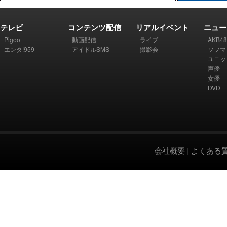
テレビ
コンテンツ配信
リアルイベント
ニュー
Pigoo
動画配信
ライブ
AKB48
エンタ!959
アイドルSMS
撮影会
ソフマ
ユニッ
声優
女優
DVD
会社概要
|
よくある