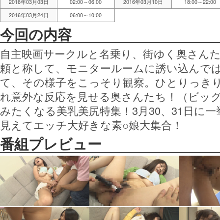
2016年03月03日
02:00～06:00
2016年03月10日
18:00～22:00
2016年03月24日
06:00～10:00
今回の内容
自主映画サークルと名乗り、街ゆく奥さん
頼と称して、モニタールームに誘い込んでは
て、その様子をこっそり観察。ひとりっきり
れ意外な反応を見せる奥さんたち！（ビッグ
みたくなる美乳美尻特集！3月30、31日に
見えてエッチ大好きな素○娘大集合！
番組プレビュー