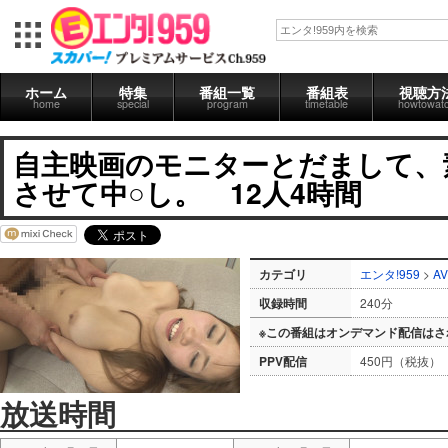
ホーム
特集
番組一覧
番組表
視聴方
home
special
program
timetable
howtowat
自主映画のモニターとだまして、
させて中○し。 12人4時間
カテゴリ
エンタ!959
>
AV
収録時間
240分
※この番組はオンデマンド配信はさ
PPV配信
450円（税抜）
放送時間