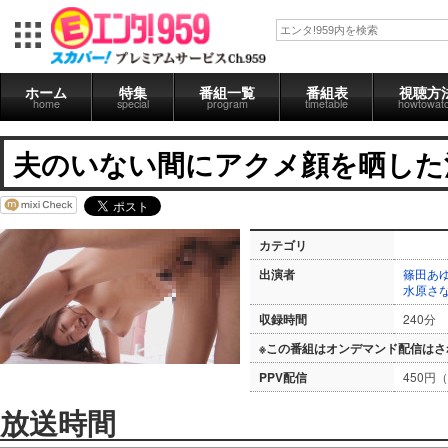
ホーム
特集
番組一覧
番組表
視聴方
home
special
program
timetable
howtowat
夫のいない間にアクメ顔を晒した
カテゴリ
出演者
篠田あ
水原さ
収録時間
240分
※この番組はオンデマンド配信はさ
PPV配信
450円
放送時間