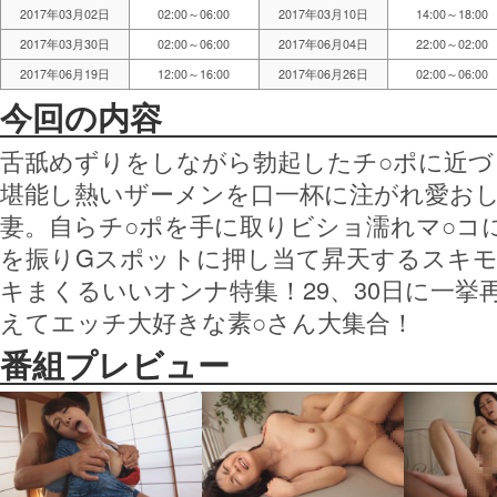
2017年03月02日
02:00～06:00
2017年03月10日
14:00～18:00
2017年03月30日
02:00～06:00
2017年06月04日
22:00～02:00
2017年06月19日
12:00～16:00
2017年06月26日
02:00～06:00
今回の内容
舌舐めずりをしながら勃起したチ○ポに近
堪能し熱いザーメンを口一杯に注がれ愛お
妻。自らチ○ポを手に取りビショ濡れマ○コ
を振りGスポットに押し当て昇天するスキモ
キまくるいいオンナ特集！29、30日に一挙
えてエッチ大好きな素○さん大集合！
番組プレビュー