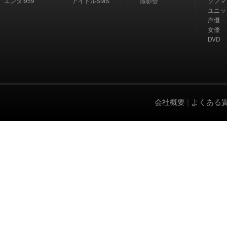
エンタ!959
アイドルSMS
撮影会
ソフマ
ユニッ
声優
女優
DVD
会社概要
|
よくある