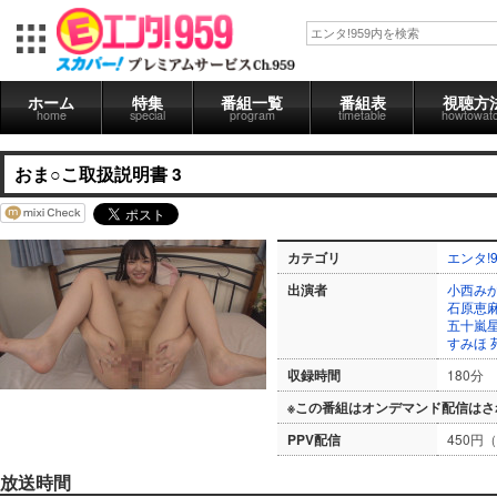
ホーム
特集
番組一覧
番組表
視聴方
home
special
program
timetable
howtowat
おま○こ取扱説明書 3
カテゴリ
エンタ!9
出演者
小西み
石原恵
五十嵐
すみほ
収録時間
180分
※この番組はオンデマンド配信はさ
PPV配信
450円
放送時間