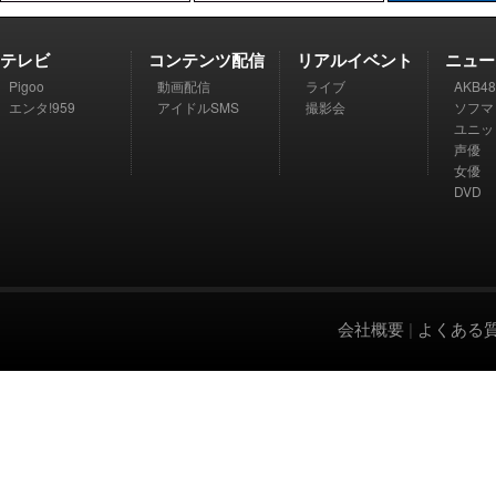
テレビ
コンテンツ配信
リアルイベント
ニュー
Pigoo
動画配信
ライブ
AKB48
エンタ!959
アイドルSMS
撮影会
ソフマ
ユニッ
声優
女優
DVD
会社概要
|
よくある