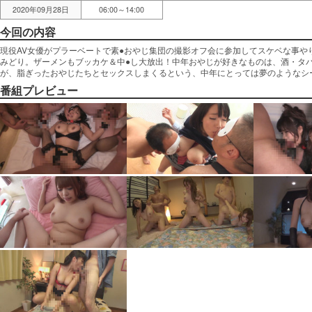
2020年09月28日
06:00～14:00
今回の内容
現役AV女優がプラーベートで素●おやじ集団の撮影オフ会に参加してスケベな事や
みどり。ザーメンもブッカケ＆中●し大放出！中年おやじが好きなものは、酒・タ
が、脂ぎったおやじたちとセックスしまくるという、中年にとっては夢のようなシ
番組プレビュー