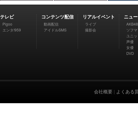
テレビ
コンテンツ配信
リアルイベント
ニュー
Pigoo
動画配信
ライブ
AKB48
エンタ!959
アイドルSMS
撮影会
ソフマ
ユニッ
声優
女優
DVD
会社概要
|
よくある