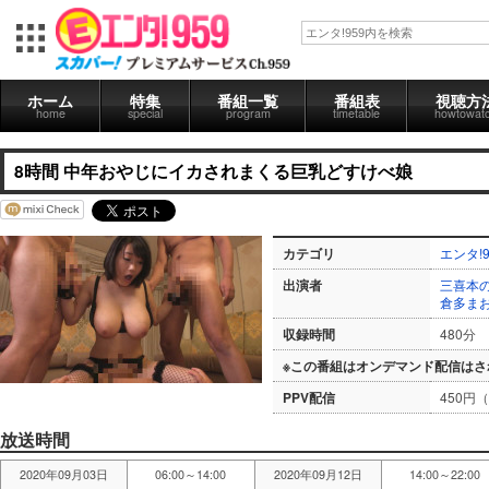
ホーム
特集
番組一覧
番組表
視聴方
home
special
program
timetable
howtowat
8時間 中年おやじにイカされまくる巨乳どすけべ娘
カテゴリ
エンタ!9
出演者
三喜本
倉多ま
収録時間
480分
※この番組はオンデマンド配信はさ
PPV配信
450円
放送時間
2020年09月03日
06:00～14:00
2020年09月12日
14:00～22:00