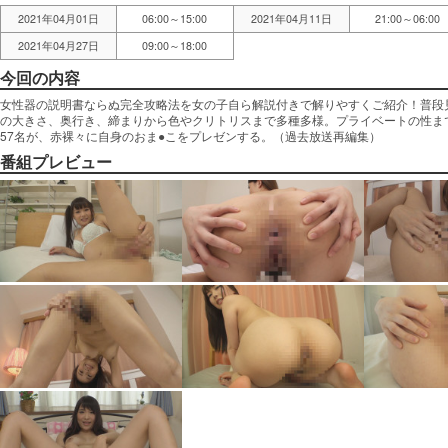
2021年04月01日
06:00～15:00
2021年04月11日
21:00～06:00
2021年04月27日
09:00～18:00
今回の内容
女性器の説明書ならぬ完全攻略法を女の子自ら解説付きで解りやすくご紹介！普段
の大きさ、奥行き、締まりから色やクリトリスまで多種多様。プライベートの性ま
57名が、赤裸々に自身のおま●こをプレゼンする。（過去放送再編集）
番組プレビュー