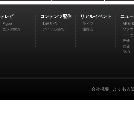
テレビ
コンテンツ配信
リアルイベント
ニュー
Pigoo
動画配信
ライブ
AKB48
エンタ!959
アイドルSMS
撮影会
ソフマ
ユニッ
声優
女優
DVD
会社概要
|
よくある