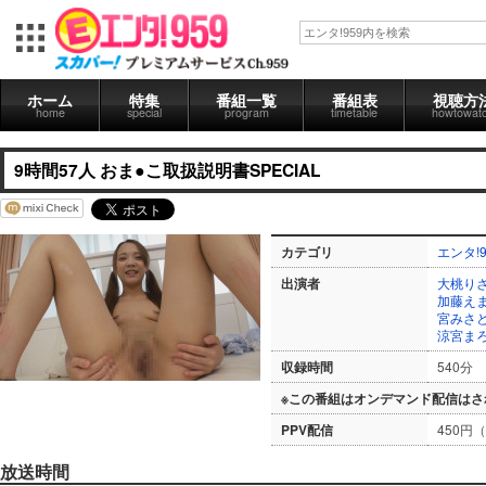
ホーム
特集
番組一覧
番組表
視聴方
home
special
program
timetable
howtowat
9時間57人 おま●こ取扱説明書SPECIAL
カテゴリ
エンタ!9
出演者
大桃り
加藤え
宮みさ
涼宮ま
収録時間
540分
※この番組はオンデマンド配信はさ
PPV配信
450円
放送時間