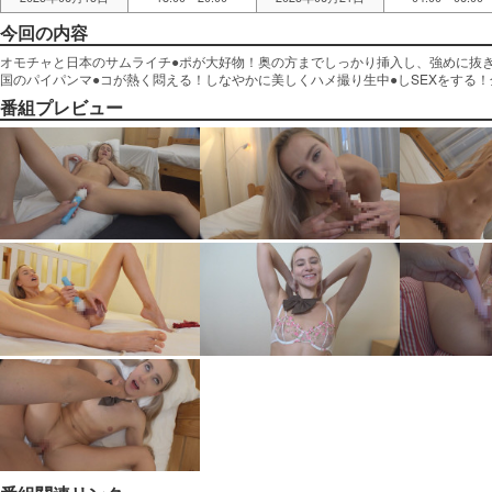
今回の内容
オモチャと日本のサムライチ●ポが大好物！奥の方までしっかり挿入し、強めに抜
国のパイパンマ●コが熱く悶える！しなやかに美しくハメ撮り生中●しSEXをする！金髪
番組プレビュー