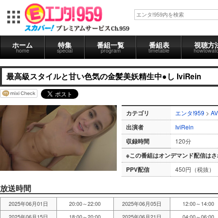
ホーム
特集
番組一覧
番組表
視聴方
home
special
program
timetable
howtowat
最高級スタイルと甘い色気の金髪美妖精生中●し IviRein
カテゴリ
エンタ!959
>
AV
出演者
IviRein
収録時間
120分
※この番組はオンデマンド配信はさ
PPV配信
450円（税抜）
放送時間
2025年06月01日
20:00～22:00
2025年06月05日
12:00～14:00
2025年06月15日
18:00～20:00
2025年06月21日
04:00～06:00