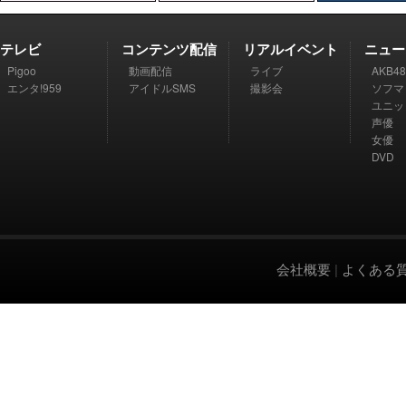
テレビ
コンテンツ配信
リアルイベント
ニュー
Pigoo
動画配信
ライブ
AKB48
エンタ!959
アイドルSMS
撮影会
ソフマ
ユニッ
声優
女優
DVD
会社概要
|
よくある