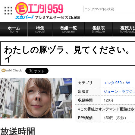
ホーム
特集
番組一覧
番組表
視聴方
home
special
program
timetable
howtowat
わたしの豚ヅラ、見てください。
イ
カテゴリ
エンタ!959
>
AV
出演者
ジューン・ラブジ
収録時間
120分
※この番組はオンデマンド配信はさ
PPV配信
450円（税抜）
放送時間