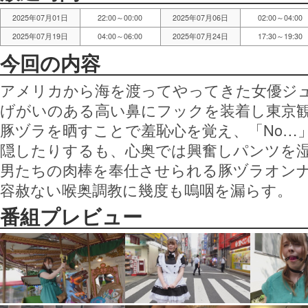
2025年07月01日
22:00～00:00
2025年07月06日
02:00～04:00
2025年07月19日
04:00～06:00
2025年07月24日
17:30～19:30
今回の内容
アメリカから海を渡ってやってきた女優ジ
げがいのある高い鼻にフックを装着し東京
豚ヅラを晒すことで羞恥心を覚え、「No…
隠したりするも、心奥では興奮しパンツを
男たちの肉棒を奉仕させられる豚ヅラオン
容赦ない喉奥調教に幾度も嗚咽を漏らす。
番組プレビュー