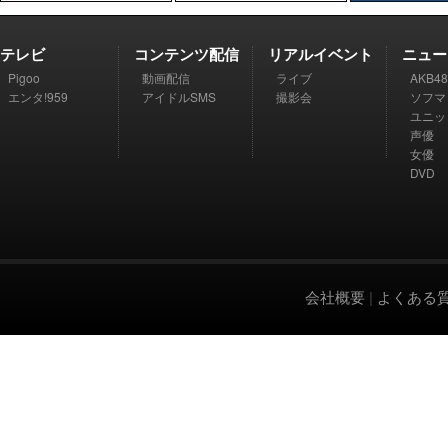
テレビ
コンテンツ配信
リアルイベント
ニュー
Pigoo
動画配信
ライブ
AKB48
エンタ!959
アイドルSMS
撮影会
ソフマ
ユニッ
声優
女優
DVD
会社概要
|
よくある