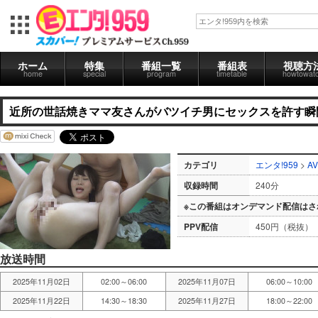
ホーム
特集
番組一覧
番組表
視聴方
home
special
program
timetable
howtowat
近所の世話焼きママ友さんがバツイチ男にセックスを許す瞬間
カテゴリ
エンタ!959
>
AV
収録時間
240分
※この番組はオンデマンド配信はさ
PPV配信
450円（税抜）
放送時間
2025年11月02日
02:00～06:00
2025年11月07日
06:00～10:00
2025年11月22日
14:30～18:30
2025年11月27日
18:00～22:00