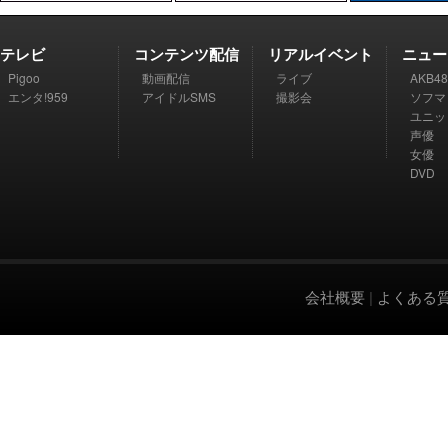
テレビ
コンテンツ配信
リアルイベント
ニュー
Pigoo
動画配信
ライブ
AKB48
エンタ!959
アイドルSMS
撮影会
ソフマ
ユニッ
声優
女優
DVD
会社概要
|
よくある