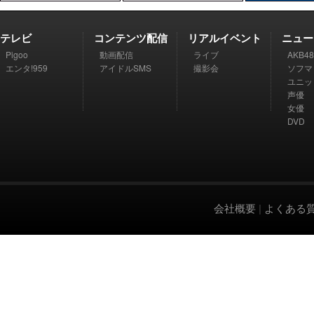
テレビ
コンテンツ配信
リアルイベント
ニュー
Pigoo
動画配信
ライブ
AKB48
エンタ!959
アイドルSMS
撮影会
ソフマ
ユニッ
声優
女優
DVD
会社概要
|
よくある