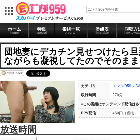
ホーム
特集
番組一覧
番組表
視聴方
home
special
program
timetable
howtowat
団地妻にデカチン見せつけたら旦
ながらも凝視してたのでそのまま
カテゴリ
エンタ!959
>
AV
収録時間
270分
※この番組はオンデマンド配信はさ
PPV配信
450円（税抜）
放送時間