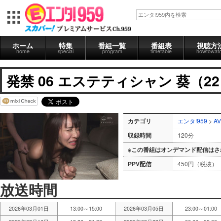
ホーム
特集
番組一覧
番組表
視聴方
home
special
program
timetable
howtowat
発禁 06 エステティシャン 葵（2
カテゴリ
エンタ!959
>
AV
収録時間
120分
※この番組はオンデマンド配信はさ
PPV配信
450円（税抜）
放送時間
2026年03月01日
13:00～15:00
2026年03月05日
23:00～01:00