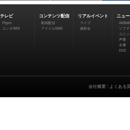
テレビ
コンテンツ配信
リアルイベント
ニュー
Pigoo
動画配信
ライブ
AKB48
エンタ!959
アイドルSMS
撮影会
ソフマ
ユニッ
声優
女優
DVD
会社概要
|
よくある