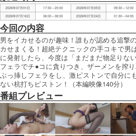
2026年07月01日
17:30～20:00
2026年07月05日
09:30～12:00
2026年07月16日
06:00～08:30
2026年07月24日
01:30～04:00
今回の内容
男をイカせるのが趣味！誰もが認める追撃
カせまくる！超絶テクニックの手コキで男
に発射したら、今度は「まだまだ物足りな
フェラでチ●コに貪りつき、ザーメンを搾
ぶっ挿しフェラをし、激ピストンで自分に
ない杭打ちピストン！（本編映像140分）
番組プレビュー