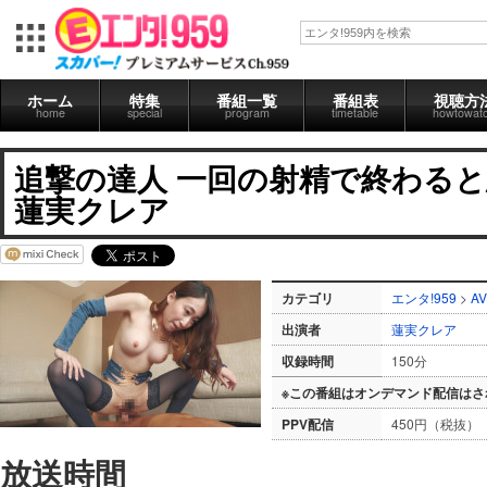
ホーム
特集
番組一覧
番組表
視聴方
home
special
program
timetable
howtowat
追撃の達人 一回の射精で終わる
蓮実クレア
カテゴリ
エンタ!959
>
AV
出演者
蓮実クレア
収録時間
150分
※この番組はオンデマンド配信はさ
PPV配信
450円（税抜）
放送時間