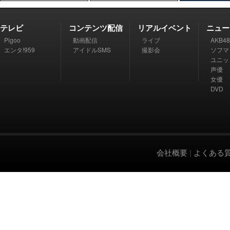
テレビ
コンテンツ配信
リアルイベント
ニュー
Pigoo
動画配信
ライブ
AKB48
エンタ!959
アイドルSMS
撮影会
ソフマ
ユニッ
声優
女優
DVD
会社概要
|
よくある