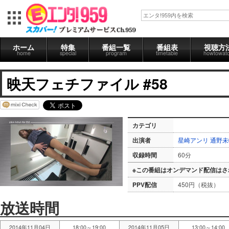
ホーム
特集
番組一覧
番組表
視聴方
home
special
program
timetable
howtowat
映天フェチファイル #58
カテゴリ
出演者
星崎アンリ
通野未
収録時間
60分
※この番組はオンデマンド配信はさ
PPV配信
450円（税抜）
放送時間
2014年11月04日
18:00～19:00
2014年11月05日
13:00～14:00