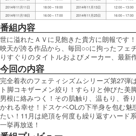
2014年11月11日
18:00～19:00
2014年11月13日
12:00～13:00
2014年11月18日
16:00～17:00
2014年11月25日
16:00～17:00
番組内容
世に溢れたＡＶに見飽きた貴方に朗報です
映天が誇る作品から、毎回○○に拘ったフェ
りすぐりのタイトルおよびメーカー、最新
今回の内容
完全着衣のフェティシズムシリーズ第27弾
ト脚コキザーメン絞り！すらりと伸びた美
男根に絡みつく！その肌触り、温もり、香
かれる幸せ！ドスケベOLの下半身を包む魅
たい！11月は絶頂を何度も繰り返すハード系
一挙再放送！