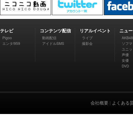
テレビ
コンテンツ配信
リアルイベント
ニュー
Pigoo
動画配信
ライブ
AKB48
エンタ!959
アイドルSMS
撮影会
ソフマ
ユニッ
声優
女優
DVD
会社概要
|
よくある