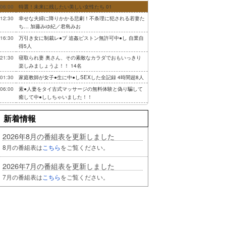
06:00
特選！未来に残したい美しい女性たち 01
12:30
幸せな夫婦に降りかかる悲劇！不条理に犯される若妻た
ち… 加藤みゆ紀／君島みお
16:30
万引き女に制裁レ●プ 追姦ピストン無許可中●し 自業自
得5人
21:30
寝取られ妻 奥さん、その素敵なカラダでおもいっきり
楽しみましょうよ！！ 14名
01:30
家庭教師が女子●生に中●しSEXした全記録 4時間超8人
06:00
素●人妻をタイ古式マッサージの無料体験と偽り騙して
癒して中●ししちゃいました！！
新着情報
2026年8月の番組表を更新しました
8月の番組表は
こちら
をご覧ください。
2026年7月の番組表を更新しました
7月の番組表は
こちら
をご覧ください。