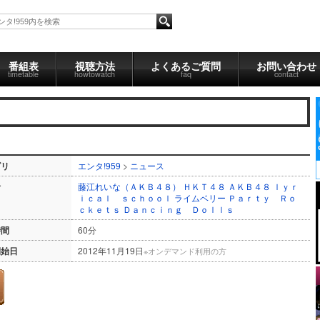
番組表
視聴方法
よくあるご質問
お問い合わせ
timetable
howtowatch
faq
contact
ゴリ
エンタ!959
>
ニュース
者
藤江れいな（ＡＫＢ４８）
ＨＫＴ４８
ＡＫＢ４８
ｌｙｒ
ｉｃａｌ ｓｃｈｏｏｌ
ライムベリー
Ｐａｒｔｙ Ｒｏ
ｃｋｅｔｓ
Ｄａｎｃｉｎｇ Ｄｏｌｌｓ
時間
60分
開始日
2012年11月19日
※オンデマンド利用の方