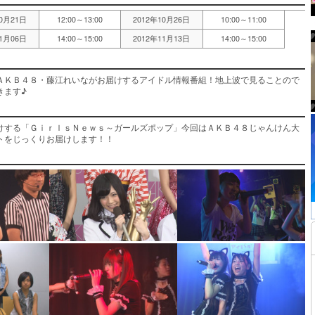
10月21日
12:00～13:00
2012年10月26日
10:00～11:00
11月06日
14:00～15:00
2012年11月13日
14:00～15:00
ＡＫＢ４８・藤江れいながお届けするアイドル情報番組！地上波で見ることので
きます♪
けする「ＧｉｒｌｓＮｅｗｓ～ガールズポップ」今回はＡＫＢ４８じゃんけん大
トをじっくりお届けします！！