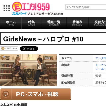
ホーム
特集
番組一覧
番組表
視聴方
home
special
program
timetable
howtowat
GirlsNews～ハロプロ #10
カテゴリ
エンタ!9
出演者
モーニ
ジ
ハロ
収録時間
60分
配信開始日
2013年