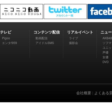
テレビ
コンテンツ配信
リアルイベント
ニュー
Pigoo
動画配信
ライブ
AKB48
エンタ!959
アイドルSMS
撮影会
ソフマ
ユニッ
声優
女優
DVD
会社概要
|
よくある