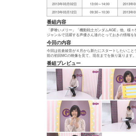
2013年03月02日
13:00～14:00
2013年
2013年03月12日
09:30～10:30
2013年
番組内容
「夢喰いメリー」「機動戦士ガンダムAGE」他、様々
ジャンルで活躍する声優さん達のとっておきの情報を
今回の内容
今回は佐倉綾音が４月から新たにスタートしたいことラ
前の初回MCの映像を見て、現在までを振り返ります
番組プレビュー