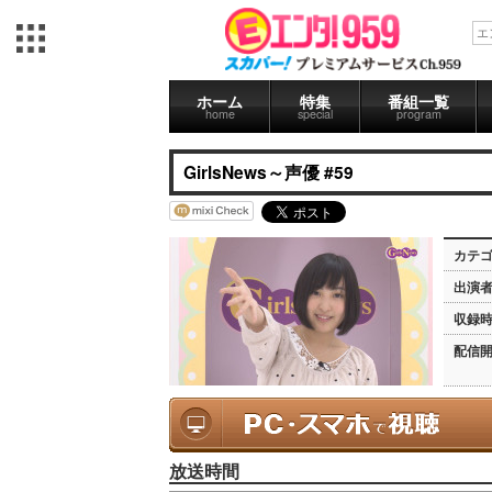
ホーム
特集
番組一覧
home
special
program
GirlsNews～声優 #59
カテ
出演
収録
配信
放送時間