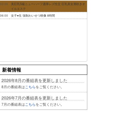
03:00
美巨乳S級ニューハーフ濃厚レズ性交 巨乳美女潮吹きオ
イルエステ
06:00
女子●生 強制わいせつ映像 8時間
新着情報
2026年8月の番組表を更新しました
8月の番組表は
こちら
をご覧ください。
2026年7月の番組表を更新しました
7月の番組表は
こちら
をご覧ください。