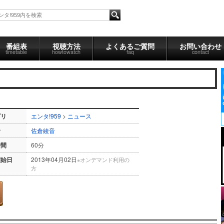
番組表
視聴方法
よくあるご質問
お問い合わせ
timetable
howtowatch
faq
contact
ゴリ
エンタ!959
>
ニュース
者
佐倉綾音
時間
60分
開始日
2013年04月02日
※オンデマンド利用の
方