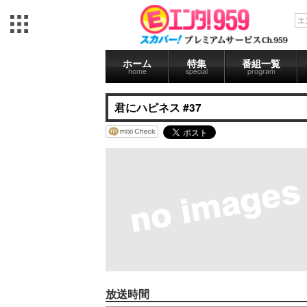
ホーム
特集
番組一覧
home
special
program
君にハピネス #37
放送時間