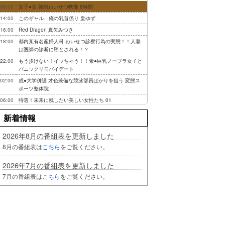
06:00
女子●生 強制わいせつ映像 8時間
14:00
このギャル、俺の乳首係り 皇ゆず
16:00
Red Dragon 真矢みつき
18:00
都内某有名産婦人科 わいせつ診察行為の実態！！人妻
は医師の診断に堕とされる！？
22:00
もう歩けない！イッちゃう！！素●巨乳ノーブラ女子と
パニックリモバイデート
02:00
成●大学併設 才色兼備な競泳部員ばかりを狙う 変態ス
ポーツ整体院
06:00
特選！未来に残したい美しい女性たち 01
新着情報
2026年8月の番組表を更新しました
8月の番組表は
こちら
をご覧ください。
2026年7月の番組表を更新しました
7月の番組表は
こちら
をご覧ください。