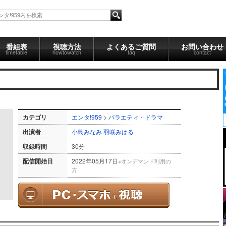
番組表
視聴方法
よくあるご質問
お問い合わせ
timetable
howtowatch
faq
contact
カテゴリ
エンタ!959
>
バラエティ・ドラマ
出演者
小島みなみ
羽咲みはる
収録時間
30分
配信開始日
2022年05月17日
※オンデマンド利用の
方