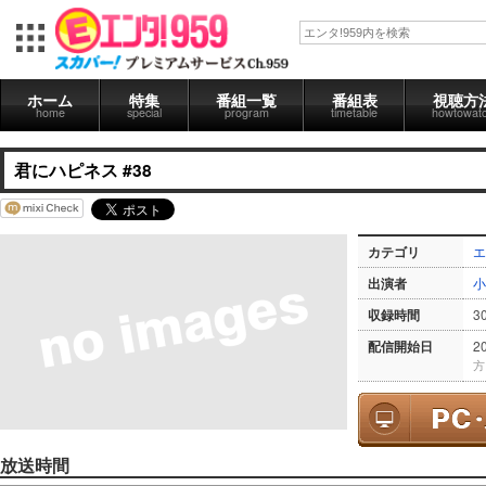
ホーム
特集
番組一覧
番組表
視聴方
home
special
program
timetable
howtowat
君にハピネス #38
カテゴリ
エ
出演者
小
収録時間
3
配信開始日
2
方
放送時間