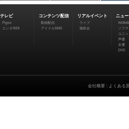
テレビ
コンテンツ配信
リアルイベント
ニュー
Pigoo
動画配信
ライブ
AKB48
エンタ!959
アイドルSMS
撮影会
ソフマ
ユニッ
声優
女優
DVD
会社概要
|
よくある