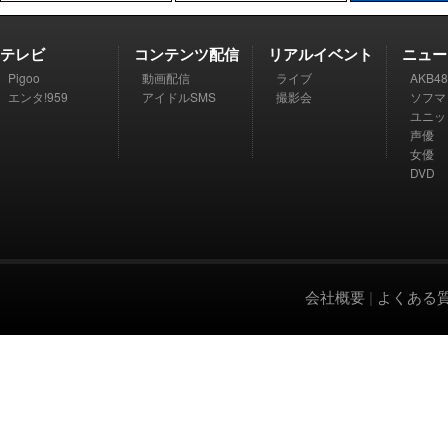
テレビ
コンテンツ配信
リアルイベント
ニュー
Pigoo
動画配信
ライブ
AKB48
エンタ!959
アイドルSMS
撮影会
ソフマ
ユニッ
声優
女優
DVD
会社概要
|
よくある