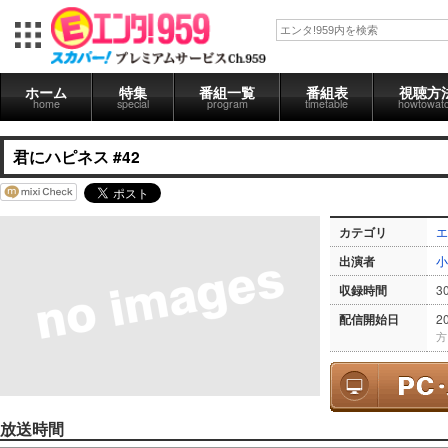
ホーム
特集
番組一覧
番組表
視聴方
home
special
program
timetable
howtowat
君にハピネス #42
カテゴリ
エ
出演者
小
収録時間
3
配信開始日
2
方
放送時間