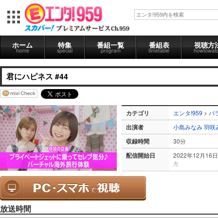
ホーム
特集
番組一覧
番組表
視聴方
home
special
program
timetable
howtowat
君にハピネス #44
カテゴリ
エンタ!959
>
バ
出演者
小島みなみ
羽咲
収録時間
30分
配信開始日
2022年12月16日
方
放送時間