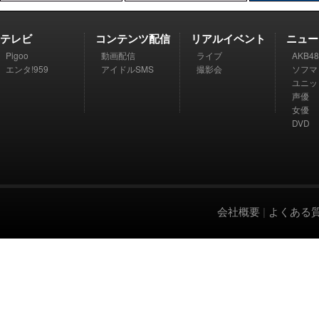
テレビ
コンテンツ配信
リアルイベント
ニュー
Pigoo
動画配信
ライブ
AKB48
エンタ!959
アイドルSMS
撮影会
ソフマ
ユニッ
声優
女優
DVD
会社概要
|
よくある