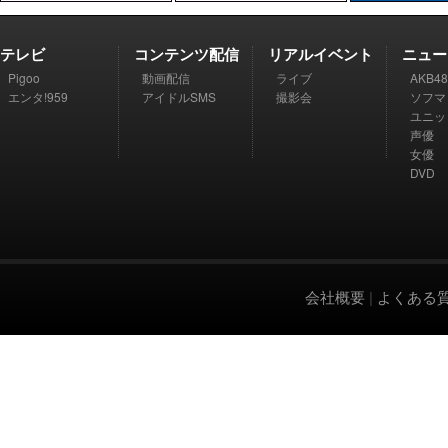
テレビ
コンテンツ配信
リアルイベント
ニュー
Pigoo
動画配信
ライブ
AKB48
エンタ!959
アイドルSMS
撮影会
ソフマ
ユニッ
声優
女優
DVD
会社概要
|
よくある