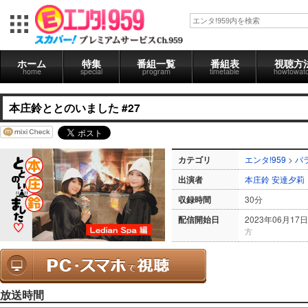
ホーム
特集
番組一覧
番組表
視聴方
home
special
program
timetable
howtowat
本庄鈴ととのいました #27
カテゴリ
エンタ!959
>
バ
出演者
本庄鈴
安達夕莉
収録時間
30分
配信開始日
2023年06月17日
方
放送時間