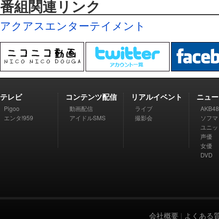
番組関連リンク
アクアスエンターテイメント
テレビ
コンテンツ配信
リアルイベント
ニュー
Pigoo
動画配信
ライブ
AKB48
エンタ!959
アイドルSMS
撮影会
ソフマ
ユニッ
声優
女優
DVD
会社概要
|
よくある