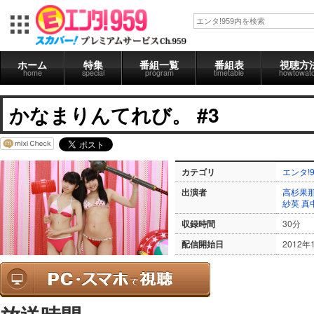
ホーム
特集
番組一覧
番組表
視聴方
home
special
program
timetable
howtowat
かなまりんてれび。 #3
カテゴリ
エンタ!9
出演者
高杉果
紗英
真
収録時間
30分
配信開始日
2012年