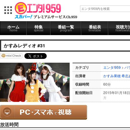
ホーム
特集
番組一覧
番組表
視聴方
home
special
program
timetable
howtowat
かすみレディオ #31
カテゴリ
エンタ!959
>
バ
出演者
かすみ果穂
希志
収録時間
60分
配信開始日
2015年01月18日
方
放送時間