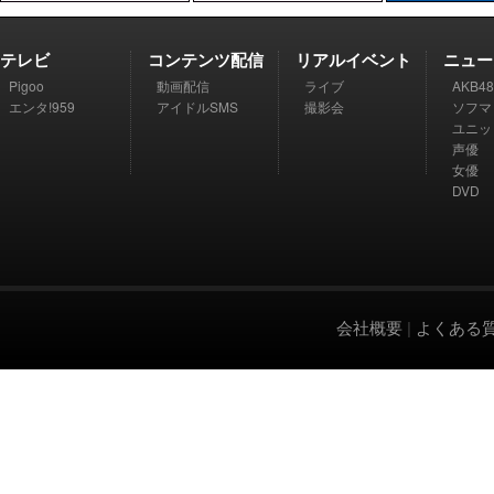
テレビ
コンテンツ配信
リアルイベント
ニュー
Pigoo
動画配信
ライブ
AKB48
エンタ!959
アイドルSMS
撮影会
ソフマ
ユニッ
声優
女優
DVD
会社概要
|
よくある