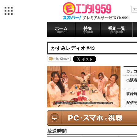
ホーム
特集
番組一覧
home
special
program
かすみレディオ #43
カテ
出演
収録
配信
放送時間