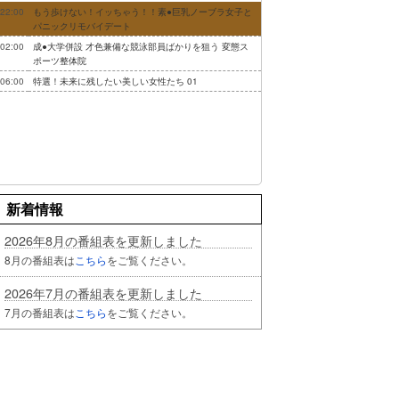
22:00
もう歩けない！イッちゃう！！素●巨乳ノーブラ女子と
パニックリモバイデート
02:00
成●大学併設 才色兼備な競泳部員ばかりを狙う 変態ス
ポーツ整体院
06:00
特選！未来に残したい美しい女性たち 01
新着情報
2026年8月の番組表を更新しました
8月の番組表は
こちら
をご覧ください。
2026年7月の番組表を更新しました
7月の番組表は
こちら
をご覧ください。