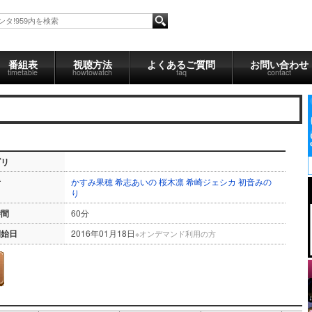
番組表
視聴方法
よくあるご質問
お問い合わせ
timetable
howtowatch
faq
contact
ゴリ
者
かすみ果穂
希志あいの
桜木凛
希崎ジェシカ
初音みの
り
時間
60分
開始日
2016年01月18日
※オンデマンド利用の方