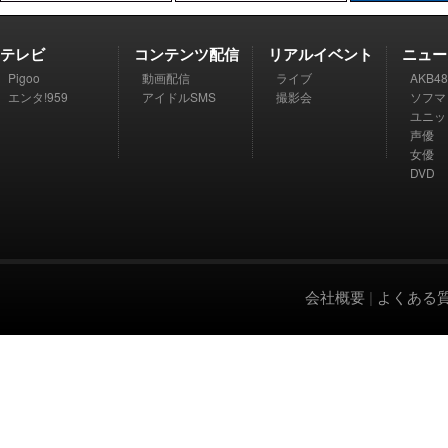
テレビ
コンテンツ配信
リアルイベント
ニュー
Pigoo
動画配信
ライブ
AKB48
エンタ!959
アイドルSMS
撮影会
ソフマ
ユニッ
声優
女優
DVD
会社概要
|
よくある