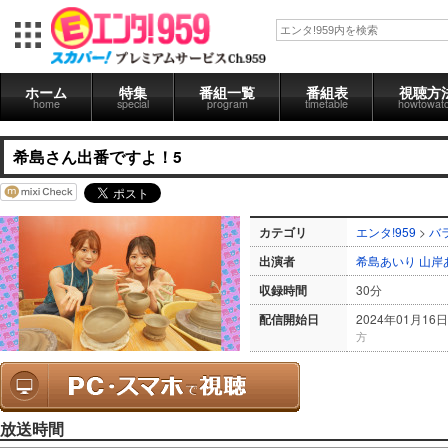
ホーム
特集
番組一覧
番組表
視聴方
home
special
program
timetable
howtowat
希島さん出番ですよ！5
カテゴリ
エンタ!959
>
バ
出演者
希島あいり
山岸
収録時間
30分
配信開始日
2024年01月16日
方
放送時間