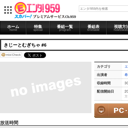
ホーム
特集
番組一覧
番組表
視聴方
home
special
program
timetable
howtowat
きじーとむぎちゃ #6
カテゴリ
エ
出演者
希
収録時間
3
配信開始日
2
方
放送時間