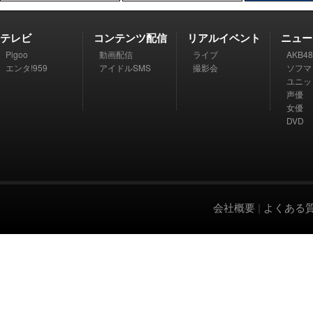
テレビ
コンテンツ配信
リアルイベント
ニュー
Pigoo
動画配信
ライブ
AKB48
エンタ!959
アイドルSMS
撮影会
ソフマ
ユニッ
声優
女優
DVD
会社概要
|
よくある