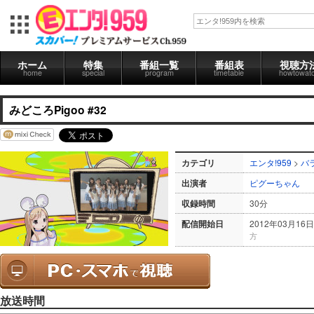
ホーム
特集
番組一覧
番組表
視聴方
home
special
program
timetable
howtowat
みどころPigoo #32
カテゴリ
エンタ!959
>
バ
出演者
ピグーちゃん
収録時間
30分
配信開始日
2012年03月16日
方
放送時間