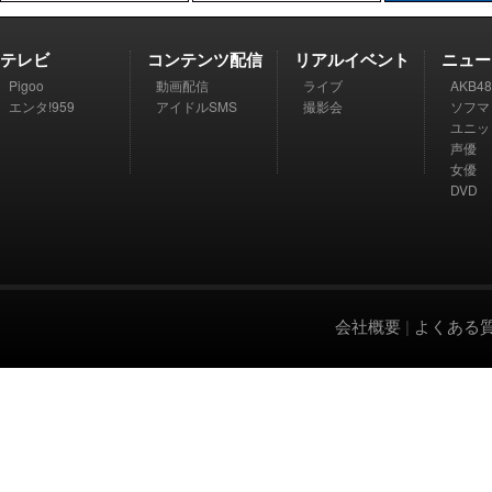
テレビ
コンテンツ配信
リアルイベント
ニュー
Pigoo
動画配信
ライブ
AKB48
エンタ!959
アイドルSMS
撮影会
ソフマ
ユニッ
声優
女優
DVD
会社概要
|
よくある