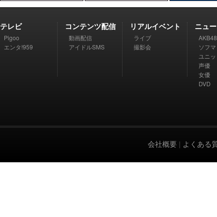
テレビ
コンテンツ配信
リアルイベント
ニュー
Pigoo
動画配信
ライブ
AKB48
エンタ!959
アイドルSMS
撮影会
ソフマ
ユニッ
声優
女優
DVD
会社概要
|
よくある