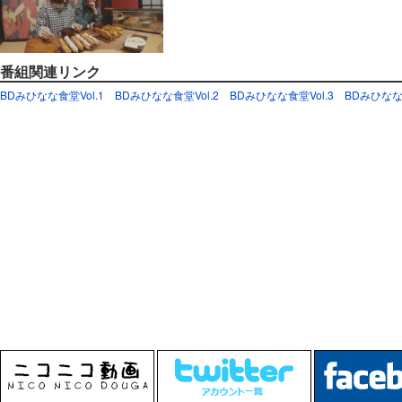
番組関連リンク
BDみひなな食堂Vol.1
BDみひなな食堂Vol.2
BDみひなな食堂Vol.3
BDみひなな食