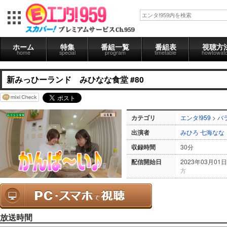
ホーム
特集
番組一覧
番組表
視聴方
home
special
program
timetable
howtowat
新みっひーランド みひなな食堂 #80
カテゴリ
エンタ!959
>
バ
出演者
みひろ
七海なな
収録時間
30分
配信開始日
2023年03月01日
方
放送時間