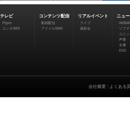
テレビ
コンテンツ配信
リアルイベント
ニュー
Pigoo
動画配信
ライブ
AKB48
エンタ!959
アイドルSMS
撮影会
ソフマ
ユニッ
声優
女優
DVD
会社概要
|
よくある