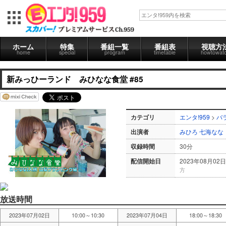
ホーム
特集
番組一覧
番組表
視聴方
home
special
program
timetable
howtowat
新みっひーランド みひなな食堂 #85
カテゴリ
エンタ!959
>
バ
出演者
みひろ
七海なな
収録時間
30分
配信開始日
2023年08月02日
方
放送時間
2023年07月02日
10:00～10:30
2023年07月04日
18:00～18:30