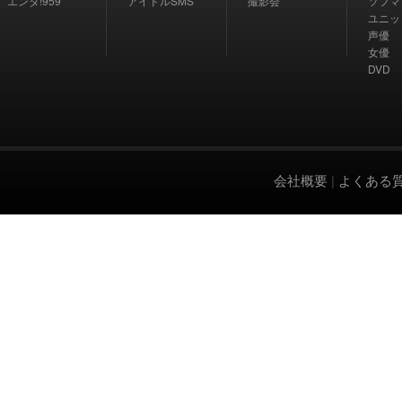
エンタ!959
アイドルSMS
撮影会
ソフマ
ユニッ
声優
女優
DVD
会社概要
|
よくある