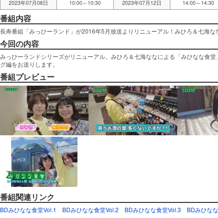
2023年07月08日
10:00～10:30
2023年07月12日
14:00～14:30
番組内容
長寿番組「みっひーランド」が2016年5月放送よりリニューアル！みひろ＆七海
今回の内容
みっひーランドシリーズがリニューアル。みひろ＆七海ななによる「みひなな食堂
グ編をお送りします。
番組プレビュー
番組関連リンク
BDみひなな食堂Vol.1
BDみひなな食堂Vol.2
BDみひなな食堂Vol.3
BDみひなな食