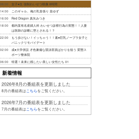
06:00
女子●生 強制わいせつ映像 8時間
14:00
このギャル、俺の乳首係り 皇ゆず
16:00
Red Dragon 真矢みつき
18:00
都内某有名産婦人科 わいせつ診察行為の実態！！人妻
は医師の診断に堕とされる！？
22:00
もう歩けない！イッちゃう！！素●巨乳ノーブラ女子と
パニックリモバイデート
02:00
成●大学併設 才色兼備な競泳部員ばかりを狙う 変態ス
ポーツ整体院
06:00
特選！未来に残したい美しい女性たち 01
新着情報
2026年8月の番組表を更新しました
8月の番組表は
こちら
をご覧ください。
2026年7月の番組表を更新しました
7月の番組表は
こちら
をご覧ください。