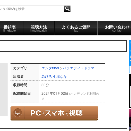
番組表
視聴方法
よくあるご質問
お問い合わせ
timetable
howtowatch
faq
contact
カテゴリ
エンタ!959
>
バラエティ・ドラマ
出演者
みひろ
七海なな
収録時間
30分
配信開始日
2024年01月02日
※オンデマンド利用の
方