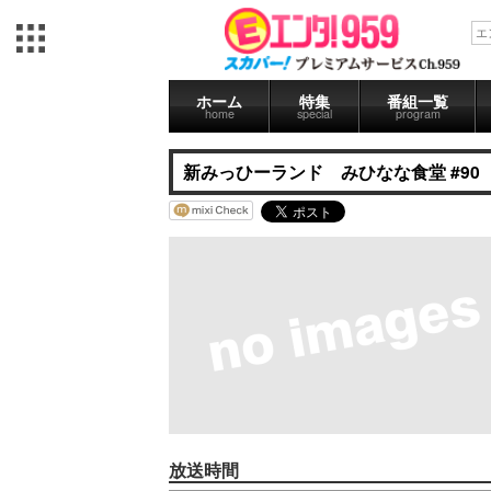
ホーム
特集
番組一覧
home
special
program
新みっひーランド みひなな食堂 #90
放送時間