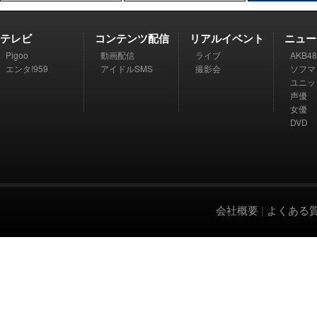
テレビ
コンテンツ配信
リアルイベント
ニュー
Pigoo
動画配信
ライブ
AKB48
エンタ!959
アイドルSMS
撮影会
ソフマ
ユニッ
声優
女優
DVD
会社概要
|
よくある