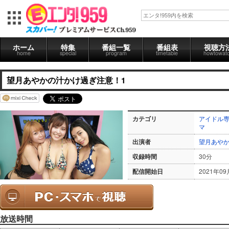
ホーム
特集
番組一覧
番組表
視聴方
home
special
program
timetable
howtowat
望月あやかの汁かけ過ぎ注意！1
カテゴリ
アイドル専
マ
出演者
望月あや
収録時間
30分
配信開始日
2021年09
放送時間