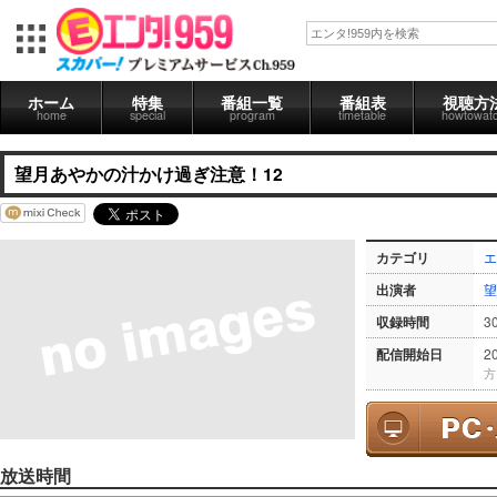
ホーム
特集
番組一覧
番組表
視聴方
home
special
program
timetable
howtowat
望月あやかの汁かけ過ぎ注意！12
カテゴリ
エ
出演者
望
収録時間
3
配信開始日
2
方
放送時間