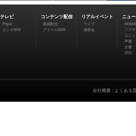
テレビ
コンテンツ配信
リアルイベント
ニュー
Pigoo
動画配信
ライブ
AKB48
エンタ!959
アイドルSMS
撮影会
ソフマ
ユニッ
声優
女優
DVD
会社概要
|
よくある