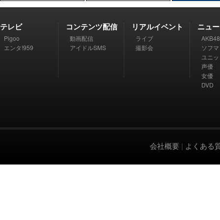
テレビ
コンテンツ配信
リアルイベント
ニュー
Pigoo
動画配信
ライブ
AKB48
エンタ!959
アイドルSMS
撮影会
ソフマ
ユニッ
声優
女優
DVD
会社概要
|
よくある