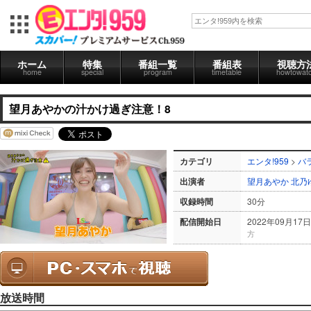
ホーム
特集
番組一覧
番組表
視聴方
home
special
program
timetable
howtowat
望月あやかの汁かけ過ぎ注意！8
カテゴリ
エンタ!959
>
バ
出演者
望月あやか
北乃
収録時間
30分
配信開始日
2022年09月17日
方
放送時間