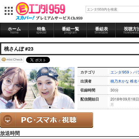
ホーム
特集
番組一覧
番組表
視聴方
home
special
program
timetable
howtowat
桃さんぽ #23
カテゴリ
エンタ!959
>
バ
出演者
桃乃木かな
椎名
収録時間
30分
配信開始日
2018年09月18日
方
放送時間