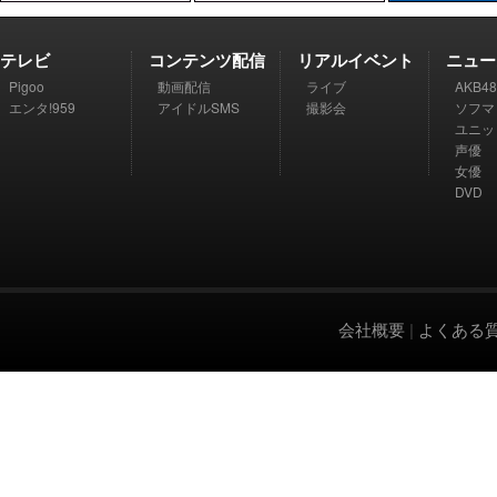
テレビ
コンテンツ配信
リアルイベント
ニュー
Pigoo
動画配信
ライブ
AKB48
エンタ!959
アイドルSMS
撮影会
ソフマ
ユニッ
声優
女優
DVD
会社概要
|
よくある