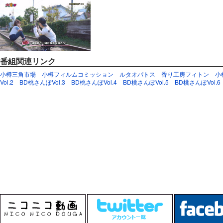
番組関連リンク
小樽三角市場
小樽フィルムコミッション
ルタオパトス
香り工房フィトン
小
Vol.2
BD桃さんぽVol.3
BD桃さんぽVol.4
BD桃さんぽVol.5
BD桃さんぽVol.6