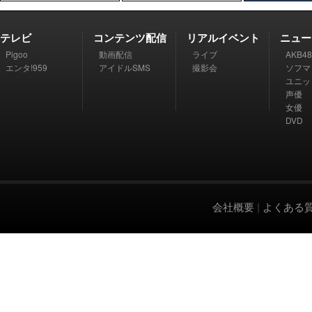
テレビ
コンテンツ配信
リアルイベント
ニュー
Pigoo
動画配信
ライブ
AKB48
エンタ!959
アイドルSMS
撮影会
ソフマ
ユニッ
声優
女優
DVD
会社概要
|
よくある