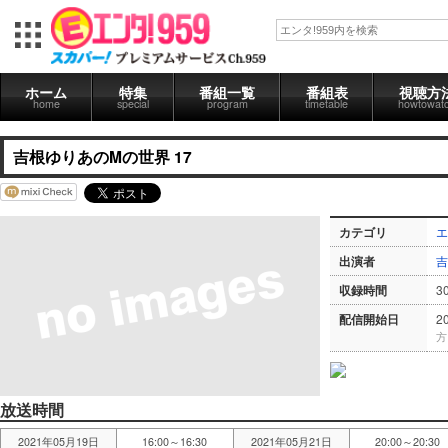
ホーム
特集
番組一覧
番組表
視聴方
home
special
program
timetable
howtowat
吉根ゆりあのMの世界 17
カテゴリ
エ
出演者
吉
収録時間
3
配信開始日
2
方
放送時間
2021年05月19日
16:00～16:30
2021年05月21日
20:00～20:30