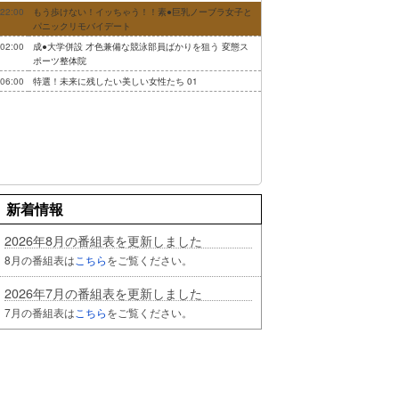
22:00
もう歩けない！イッちゃう！！素●巨乳ノーブラ女子と
パニックリモバイデート
02:00
成●大学併設 才色兼備な競泳部員ばかりを狙う 変態ス
ポーツ整体院
06:00
特選！未来に残したい美しい女性たち 01
新着情報
2026年8月の番組表を更新しました
8月の番組表は
こちら
をご覧ください。
2026年7月の番組表を更新しました
7月の番組表は
こちら
をご覧ください。