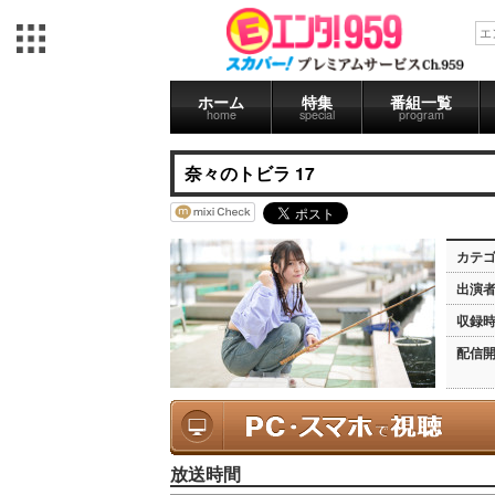
ホーム
特集
番組一覧
home
special
program
奈々のトビラ 17
カテ
出演
収録
配信
放送時間