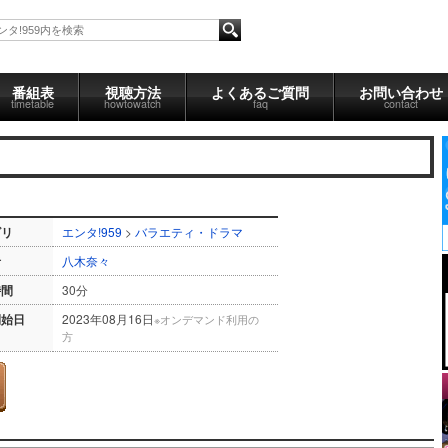
番組表
視聴方法
よくあるご質問
お問い合わせ
timetable
howtowatch
faq
contact
ゴリ
エンタ!959
>
バラエティ・ドラマ
者
八木奈々
時間
30分
開始日
2023年08月16日
※オンデマンド利用の
方