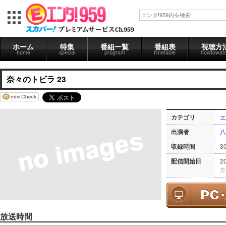
ホーム
特集
番組一覧
番組表
視聴方
home
special
program
timetable
howtowat
奈々のトビラ 23
カテゴリ
エ
出演者
八
収録時間
3
配信開始日
2
方
放送時間