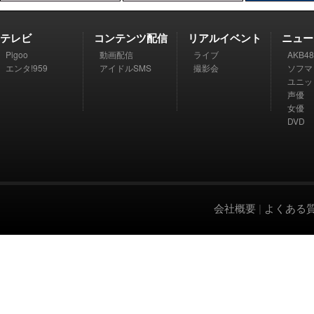
テレビ
コンテンツ配信
リアルイベント
ニュー
Pigoo
動画配信
ライブ
AKB48
エンタ!959
アイドルSMS
撮影会
ソフマ
ユニッ
声優
女優
DVD
会社概要
|
よくある