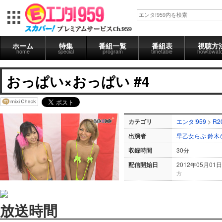
ホーム
特集
番組一覧
番組表
視聴方
home
special
program
timetable
howtowat
おっぱい×おっぱい #4
カテゴリ
エンタ!959
>
R2
出演者
早乙女らぶ
鈴木
収録時間
30分
配信開始日
2012年05月01日
方
放送時間