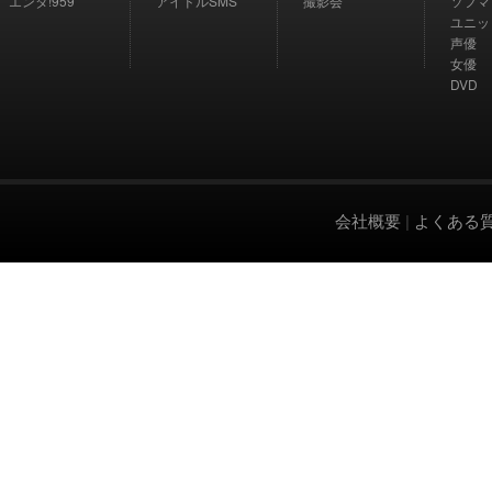
エンタ!959
アイドルSMS
撮影会
ソフマ
ユニッ
声優
女優
DVD
会社概要
|
よくある