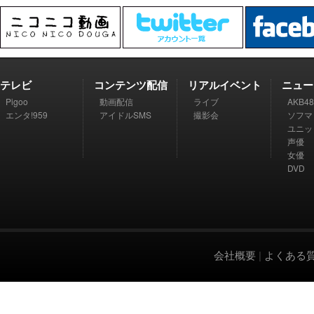
テレビ
コンテンツ配信
リアルイベント
ニュー
Pigoo
動画配信
ライブ
AKB48
エンタ!959
アイドルSMS
撮影会
ソフマ
ユニッ
声優
女優
DVD
会社概要
|
よくある