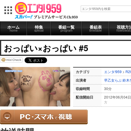
ホーム
特集
番組一覧
番組表
視聴方
home
special
program
timetable
howtowat
おっぱい×おっぱい #5
カテゴリ
エンタ!959
>
R2
出演者
早乙女らぶ
鈴木
収録時間
30分
配信開始日
2012年06月04日
方