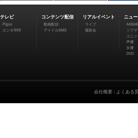
テレビ
コンテンツ配信
リアルイベント
ニュー
Pigoo
動画配信
ライブ
AKB48
エンタ!959
アイドルSMS
撮影会
ソフマ
ユニッ
声優
女優
DVD
会社概要
|
よくある