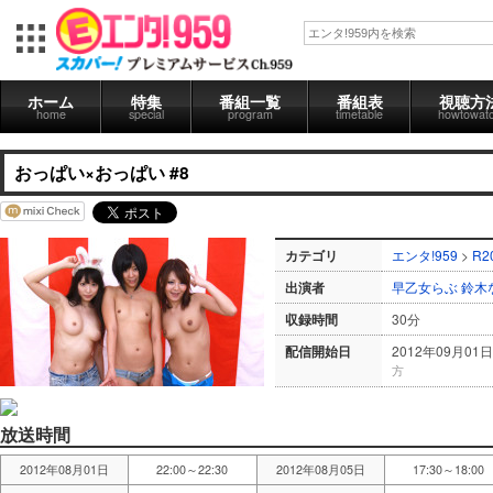
ホーム
特集
番組一覧
番組表
視聴方
home
special
program
timetable
howtowat
おっぱい×おっぱい #8
カテゴリ
エンタ!959
>
R2
出演者
早乙女らぶ
鈴木
収録時間
30分
配信開始日
2012年09月01日
方
放送時間
2012年08月01日
22:00～22:30
2012年08月05日
17:30～18:00