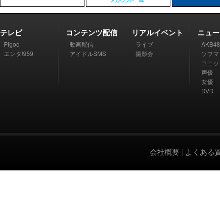
テレビ
コンテンツ配信
リアルイベント
ニュー
Pigoo
動画配信
ライブ
AKB48
エンタ!959
アイドルSMS
撮影会
ソフマ
ユニッ
声優
女優
DVD
会社概要
|
よくある