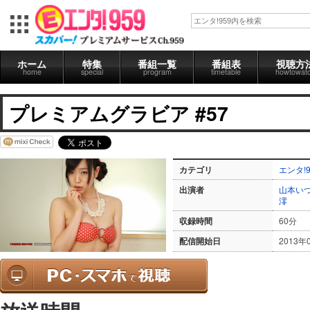
ホーム
特集
番組一覧
番組表
視聴方
home
special
program
timetable
howtowat
プレミアムグラビア #57
カテゴリ
エンタ!9
出演者
山本い
澪
収録時間
60分
配信開始日
2013年