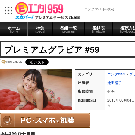
ホーム
特集
番組一覧
番組表
視聴方
home
special
program
timetable
howtowat
プレミアムグラビア #59
カテゴリ
エンタ!959
>
グ
出演者
池田裕子
収録時間
60分
配信開始日
2013年06月04日
方