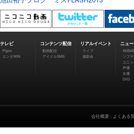
テレビ
コンテンツ配信
リアルイベント
ニュー
Pigoo
動画配信
ライブ
AKB48
エンタ!959
アイドルSMS
撮影会
ソフマ
ユニッ
声優
女優
DVD
会社概要
|
よくある