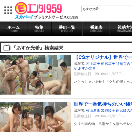
ホーム
特集
番組一覧
番組表
視聴方
home
special
program
timetable
howtowat
『あすか光希』検索結果
【CSオリジナル】世界で一
出演者:
村上涼子
朝宮涼子
須藤百合
か
あすか光希
初回放送日：2016年11月07日～
いらっしゃいませ！『クリの湯』へ
世界で一番気持ちのいい銭
出演者:
横山夏希
加納綾子
雨宮ほの
初回放送日：2016年08月02日～
クリの湯名物、男湯から女湯へテレ