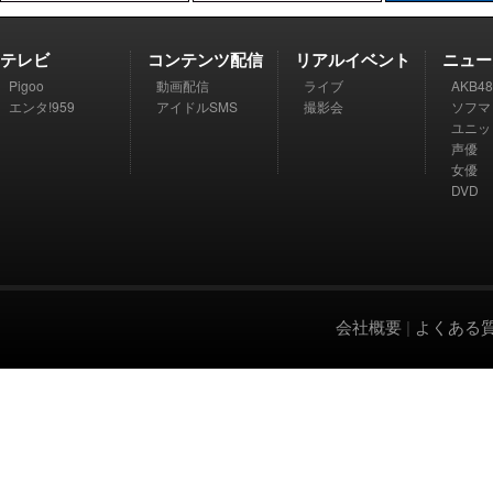
テレビ
コンテンツ配信
リアルイベント
ニュー
Pigoo
動画配信
ライブ
AKB48
エンタ!959
アイドルSMS
撮影会
ソフマ
ユニッ
声優
女優
DVD
会社概要
|
よくある