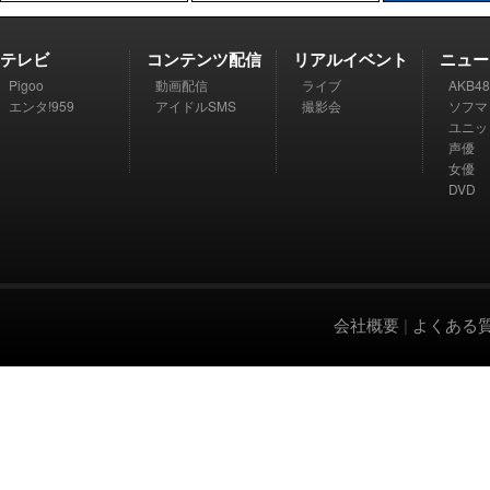
テレビ
コンテンツ配信
リアルイベント
ニュー
Pigoo
動画配信
ライブ
AKB48
エンタ!959
アイドルSMS
撮影会
ソフマ
ユニッ
声優
女優
DVD
会社概要
|
よくある