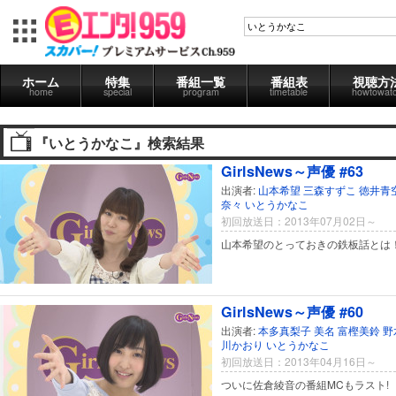
ホーム
特集
番組一覧
番組表
視聴方
home
special
program
timetable
howtowat
『いとうかなこ』検索結果
GirlsNews～声優 #63
出演者:
山本希望
三森すずこ
徳井青
奈々
いとうかなこ
初回放送日：2013年07月02日～
山本希望のとっておきの鉄板話とは
GirlsNews～声優 #60
出演者:
本多真梨子
美名
富樫美鈴
野
川かおり
いとうかなこ
初回放送日：2013年04月16日～
ついに佐倉綾音の番組MCもラスト!