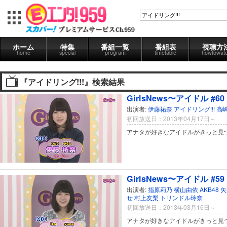
ホーム
特集
番組一覧
番組表
視聴方
home
special
program
timetable
howtowat
『アイドリング!!!』検索結果
GirlsNews〜アイドル #60
出演者:
伊藤祐奈
アイドリング!!!
高
初回放送日：2013年04月17日～
アナタが好きなアイドルがきっと見
GirlsNews〜アイドル #59
出演者:
指原莉乃
横山由依
AKB48
矢
せ
村上友梨
トリンドル玲奈
初回放送日：2013年03月16日～
アナタが好きなアイドルがきっと見