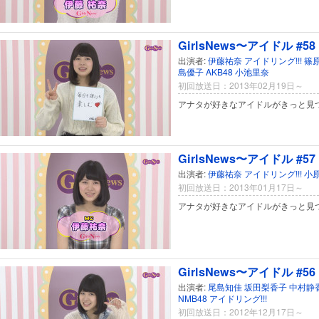
GirlsNews〜アイドル #58
出演者:
伊藤祐奈
アイドリング!!!
篠
島優子
AKB48
小池里奈
初回放送日：2013年02月19日～
アナタが好きなアイドルがきっと見
GirlsNews〜アイドル #57
出演者:
伊藤祐奈
アイドリング!!!
小
初回放送日：2013年01月17日～
アナタが好きなアイドルがきっと見
GirlsNews〜アイドル #56
出演者:
尾島知佳
坂田梨香子
中村静
NMB48
アイドリング!!!
初回放送日：2012年12月17日～