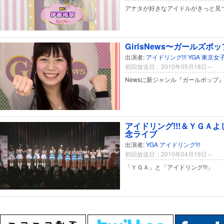
アナタが好きなアイドルがきっと見
GirlsNews〜ガールズポップ
出演者:
アイドリング!!!
YGA
東京女
初回放送日：2010年05月18日～
Newsに新ジャンル『ガールポップ
アイドリング!!!＆ＹＧＡ
念ライブ
出演者:
YGA
アイドリング!!!
初回放送日：2010年04月19日～
「ＹＧＡ」と「アイドリング!!!」