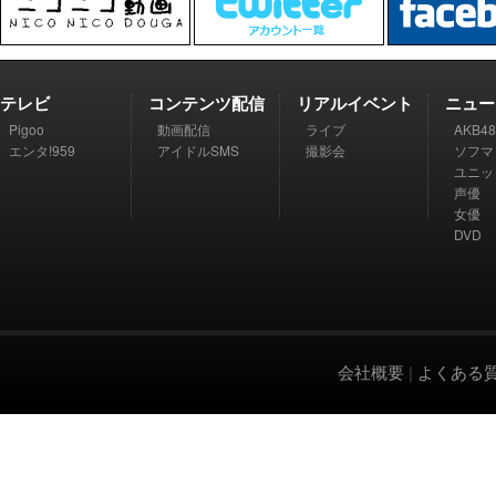
テレビ
コンテンツ配信
リアルイベント
ニュー
Pigoo
動画配信
ライブ
AKB48
エンタ!959
アイドルSMS
撮影会
ソフマ
ユニッ
声優
女優
DVD
会社概要
|
よくある