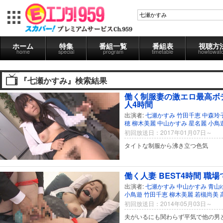
ホーム
特集
番組一覧
番組表
視聴方
home
special
program
timetable
howtowat
『七瀬かすみ』検索結果
働く制服妻の激エロ最高ボ
人4時間
出演者:
七瀬かすみ
竹田千恵
中森玲
穂
柳木美麗
中山かすみ
星名麗
小鳥
初回放送日：2017年01月07日～
タイトな制服から沸き立つ色気
働く人妻 BEST4時間 職
出演者:
七瀬かすみ
中山かすみ
青山
小鳥遊
竹田千恵
柳木美麗
若槻尚美
初回放送日：2014年05月03日～
夫がいるにも関わらず平気で他の男と