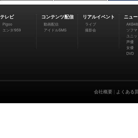
テレビ
コンテンツ配信
リアルイベント
ニュー
Pigoo
動画配信
ライブ
AKB48
エンタ!959
アイドルSMS
撮影会
ソフマ
ユニッ
声優
女優
DVD
会社概要
|
よくある